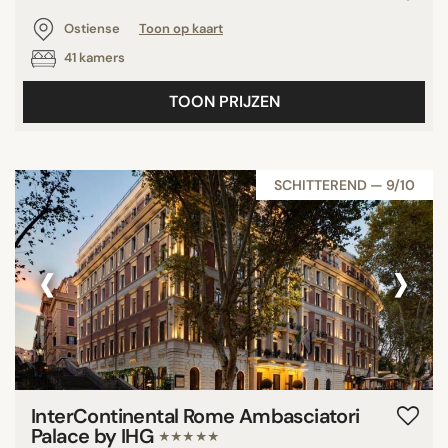
Ostiense
Toon op kaart
41 kamers
TOON PRIJZEN
SCHITTEREND — 9/10
‹
›
InterContinental Rome Ambasciatori
Palace by IHG
★★★★★