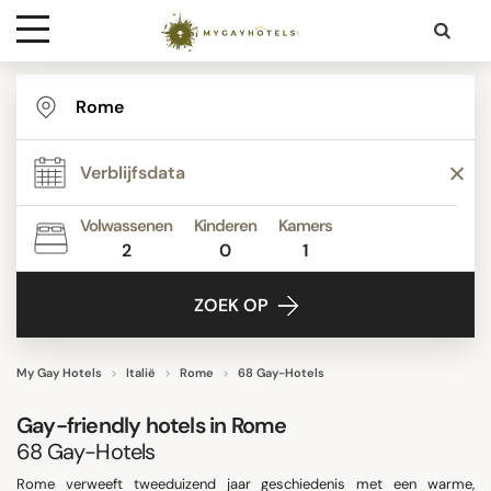
Bestemmingen
STER
Contact
BEOORDELINGSSCORE
Media
Volwassenen
Kinderen
Kamers
2
0
1
ACTIVITEITEN
ZOEK OP
FACILITEITEN
My Gay Hotels
Italië
Rome
68 Gay-Hotels
Gay-friendly hotels in Rome
WIJKEN
68
Gay-Hotels
Rome verweeft tweeduizend jaar geschiedenis met een warme,