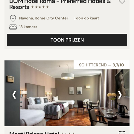
DOM Hotel Roma - Preferred Hotels &
Resorts
★★★★★
Navona, Rome City Center
Toon op kaart
18 kamers
TOON PRIJZEN
SCHITTEREND — 8,7/10
‹
›
Monti Palace Hotel