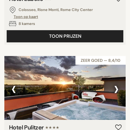
Colosseo, Rione Monti, Rome City Center
Toon op kaart
8 kamers
TOON PRIJZEN
ZEER GOED — 8,4/10
‹
›
Hotel Pulitzer
★★★★