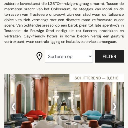
zuiderse levenskunst die LGBTQ+-reizigers graag omarmt. Tussen de
ZOEK OP
marmeren pracht van het Colosseum, de steegjes van Monti en de
terrassen van Trastevere ontvouwt zich een stad waar de Italiaanse
dolce vita zich vermengt met een discrete maar zelfbewuste queer
scene. Van ochtendespresso op een barok plein tot late aperitivo's in
Testaccio: de Eeuwige Stad nodigt uit tot flaneren, ontdekken en
vertragen. Gay-friendly hotels in Rome bieden hierbij een gastvrij
vertrekpunt, waar centrale ligging en inclusieve service samengaan.
FILTER
SCHITTEREND — 8,8/10
‹
›