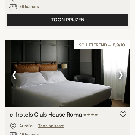
89 kamers
TOON PRIJZEN
SCHITTEREND — 8,9/10
‹
›
c-hotels Club House Roma
★★★★
Aurelio
Toon op kaart
48 kamers