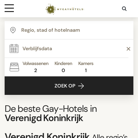
Bestemmingen
Contact
Media
Volwassenen
Kinderen
Kamers
2
0
1
ZOEK OP
De beste Gay-Hotels in
Verenigd Koninkrijk
Verenigd Koninkrijk
Alle regio’s