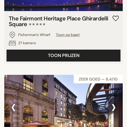
The Fairmont Heritage Place Ghirardelli
Square
★★★★★
Fisherman's Wharf
Toon op kaart
27 kamers
TOON PRIJZEN
ZEER GOED — 8,4/10
‹
›