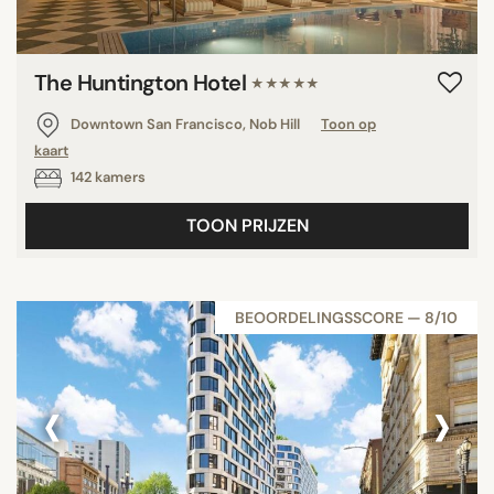
The Huntington Hotel
★★★★★
Downtown San Francisco, Nob Hill
Toon op
kaart
142 kamers
TOON PRIJZEN
BEOORDELINGSSCORE — 8/10
‹
›