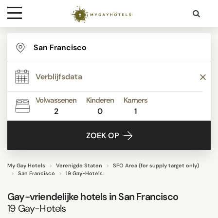
Bestemmingen
STER
Contact
BEOORDELINGSSCORE
Media
Volwassenen
Kinderen
Kamers
2
0
1
ACTIVITEITEN
ZOEK OP
FACILITEITEN
My Gay Hotels
Verenigde Staten
SFO Area (for supply target only)
San Francisco
19 Gay-Hotels
WIJKEN
Gay-vriendelijke hotels in San Francisco
19
Gay-Hotels