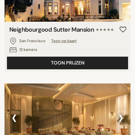
Neighbourgood Sutter Mansion
★★★★★
San Francisco
Toon op kaart
12 kamers
TOON PRIJZEN
‹
›