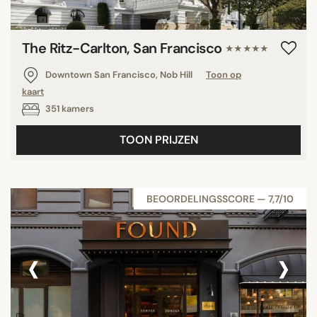
The Ritz-Carlton, San Francisco
★★★★★
Downtown San Francisco, Nob Hill
Toon op
kaart
351 kamers
TOON PRIJZEN
BEOORDELINGSSCORE — 7,7/10
‹
›