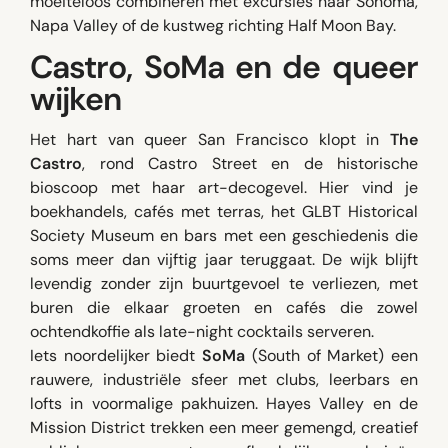
moeiteloos combineren met excursies naar Sonoma,
Napa Valley of de kustweg richting Half Moon Bay.
Castro, SoMa en de queer
wijken
Het hart van queer San Francisco klopt in
The
Castro
, rond Castro Street en de historische
bioscoop met haar art-decogevel. Hier vind je
boekhandels, cafés met terras, het GLBT Historical
Society Museum en bars met een geschiedenis die
soms meer dan vijftig jaar teruggaat. De wijk blijft
levendig zonder zijn buurtgevoel te verliezen, met
buren die elkaar groeten en cafés die zowel
ochtendkoffie als late-night cocktails serveren.
Iets noordelijker biedt
SoMa
(South of Market) een
rauwere, industriële sfeer met clubs, leerbars en
lofts in voormalige pakhuizen. Hayes Valley en de
Mission District trekken een meer gemengd, creatief