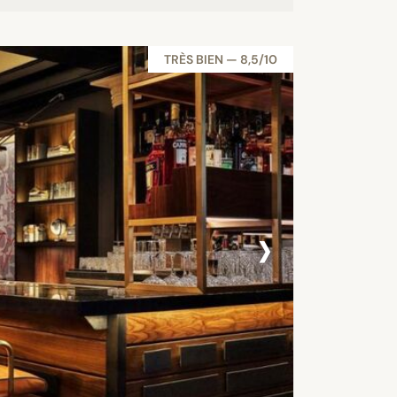
TRÈS BIEN — 8,5/10
›