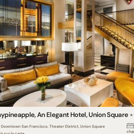
aypineapple, An Elegant Hotel, Union Square
★
Downtown San Francisco, Theater District, Union Square
cha
ir sur la carte