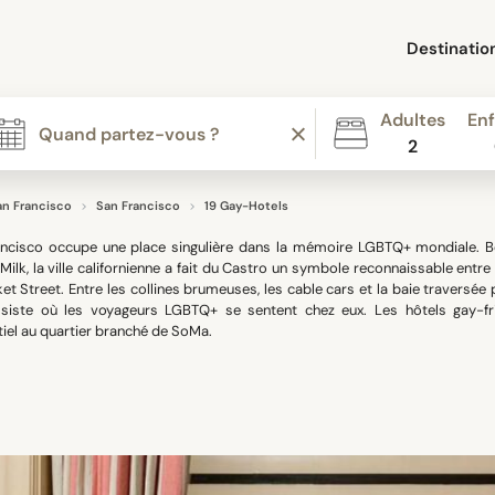
Destinatio
Adultes
Enf
2
an Francisco
San Francisco
19 Gay-Hotels
ncisco occupe une place singulière dans la mémoire LGBTQ+ mondiale. Be
Milk, la ville californienne a fait du Castro un symbole reconnaissable entr
et Street. Entre les collines brumeuses, les cable cars et la baie traversée 
siste où les voyageurs LGBTQ+ se sentent chez eux. Les hôtels gay-fri
tiel au quartier branché de SoMa.