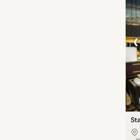
‹
St
Vo