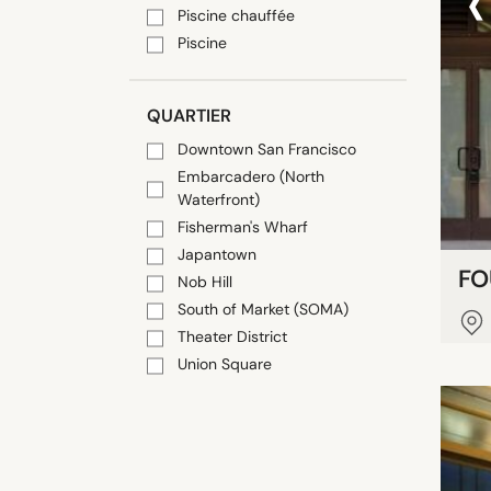
‹
Piscine chauffée
Piscine
QUARTIER
Downtown San Francisco
Embarcadero (North
Waterfront)
Fisherman's Wharf
Japantown
FO
Nob Hill
South of Market (SOMA)
Theater District
Union Square