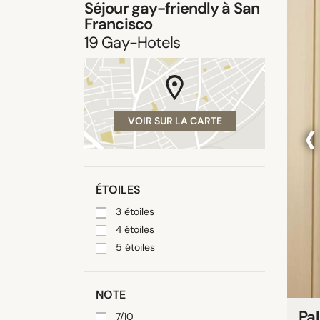
Séjour gay-friendly à San
Francisco
19
Gay-Hotels
‹
VOIR SUR LA CARTE
ÉTOILES
3 étoiles
4 étoiles
5 étoiles
NOTE
Pa
7/10