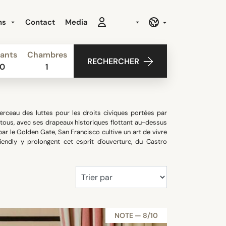
ns
Contact
Media
ants
Chambres
RECHERCHER
0
1
rceau des luttes pour les droits civiques portées par
e tous, avec ses drapeaux historiques flottant au-dessus
par le Golden Gate, San Francisco cultive un art de vivre
endly y prolongent cet esprit d'ouverture, du Castro
NOTE — 8/10