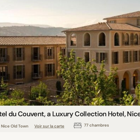
el du Couvent, a Luxury Collection Hotel, Nic
77 chambres
Nice Old Town
Voir sur la carte