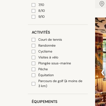
7/10
8/10
9/10
ACTIVITÉS
Court de tennis
Randonnée
Cyclisme
Visites à vélo
‹
Plongée sous-marine
Pêche
Équitation
Parcours de golf (à moins de
3 km)
ÉQUIPEMENTS