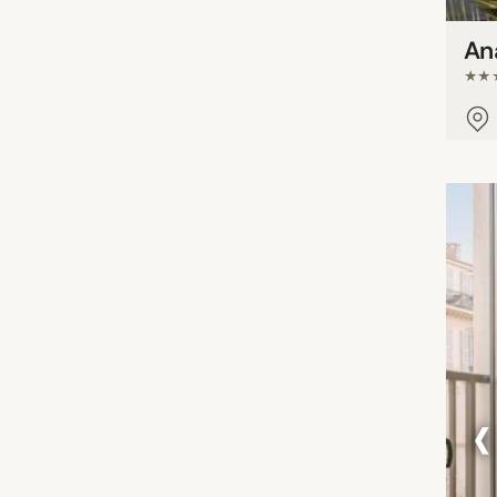
Ana
★★
‹