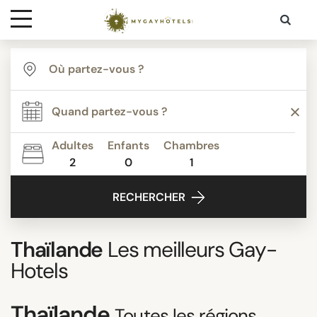
Destinations
Contact
Adultes
Enfants
Chambres
Media
2
0
1
RECHERCHER
Thaïlande
Les meilleurs Gay-
Hotels
Thaïlande
Toutes les régions