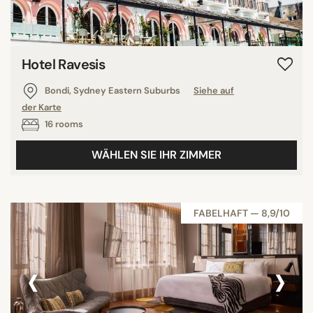
Hotel Ravesis
Bondi, Sydney Eastern Suburbs
Siehe auf
der Karte
16 rooms
WÄHLEN SIE IHR ZIMMER
FABELHAFT — 8,9/10
‹
›