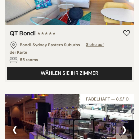
QT Bondi
★★★★★
Bondi, Sydney Eastern Suburbs
Siehe auf
der Karte
55 rooms
WÄHLEN SIE IHR ZIMMER
FABELHAFT — 8,9/10
‹
›