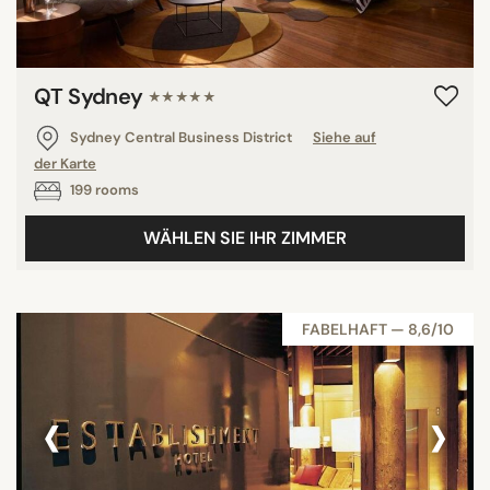
QT Sydney
★★★★★
Sydney Central Business District
Siehe auf
der Karte
199 rooms
WÄHLEN SIE IHR ZIMMER
FABELHAFT — 8,6/10
‹
›