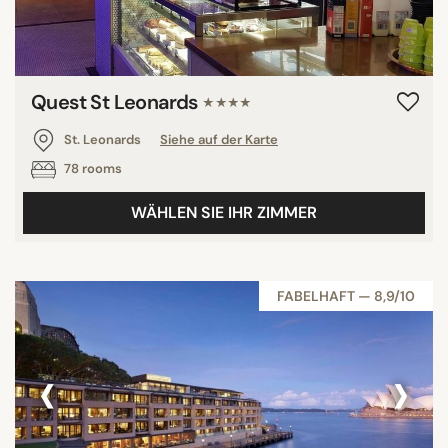
Quest St Leonards
★★★★
St. Leonards
Siehe auf der Karte
78 rooms
WÄHLEN SIE IHR ZIMMER
FABELHAFT — 8,9/10
‹
›