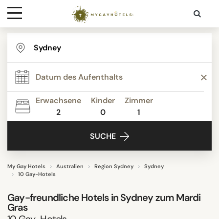
Ziele
STERNE
Kontakt
BEWERTUNG
Erwachsene
Kinder
Zimmer
Media
2
0
1
AKTIVITÄTEN
SUCHE
HOTELAUSSTATTUNG
My Gay Hotels
Australien
Region Sydney
Sydney
10 Gay-Hotels
STADTTEIL
Gay-freundliche Hotels in Sydney zum Mardi
Gras