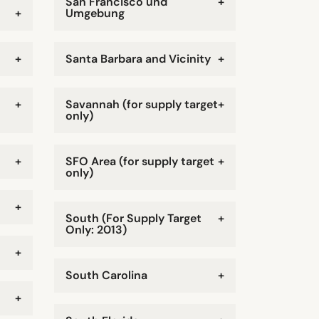
San Francisco und
+
+
Umgebung
+
Santa Barbara and Vicinity
+
+
Savannah (for supply target
+
only)
+
SFO Area (for supply target
+
only)
+
South (For Supply Target
+
Only: 2013)
+
South Carolina
+
+