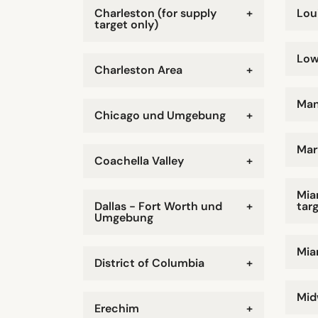
Charleston (for supply
+
Lou
target only)
Low
Charleston Area
+
Man
Chicago und Umgebung
+
Mar
Coachella Valley
+
Mia
Dallas - Fort Worth und
+
targ
Umgebung
Mia
District of Columbia
+
Mid
Erechim
+