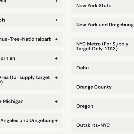
aii
+
New York State
ois
+
New York und Umgebung
hua-Tree-Nationalpark
+
NYC Metro (For Supply
Target Only: 2013)
fornien
+
Oahu
Area (for supply target
+
y)
Orange County
e Michigan
+
Oregon
 Angeles und Umgebung
+
Outskirts-NYC