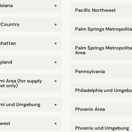
isiana
+
Pacific Northwest
Country
+
Palm Springs Metropolit
hattan
+
Palm Springs Metropolit
Area
yland
+
Pennsylvania
mi Area (for supply
+
et only)
Philadelphia und Umgeb
mi und Umgebung
+
Phoenix Area
west
+
Phoenix und Umgebung