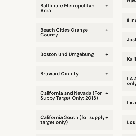
Haw
Baltimore Metropolitan
+
Area
Illin
Beach Cities Orange
+
County
Jos
Boston und Umgebung
+
Kali
Broward County
+
LA 
onl
California and Nevada (For
+
Suppy Target Only: 2013)
Lak
California South (for supply
+
target only)
Los