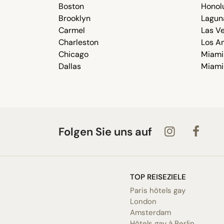
Boston
Honol
Brooklyn
Lagun
Carmel
Las V
Charleston
Los A
Chicago
Miami
Dallas
Miami
Folgen Sie uns auf
TOP REISEZIELE
Paris hôtels gay
London
Amsterdam
Hôtels gay à Berlin