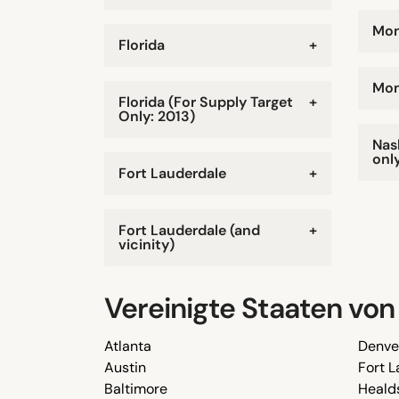
Mon
Florida
+
Mon
Florida (For Supply Target
+
Only: 2013)
Nash
onl
Fort Lauderdale
+
Fort Lauderdale (and
+
vicinity)
Vereinigte Staaten vo
Atlanta
Denve
Austin
Fort 
Baltimore
Heald