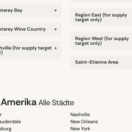
terey Bay
+
Region East (for supply
target only)
terey Wine Country
+
Region West (for supply
target only)
ville (for supply target
+
y)
Saint-Etienne Area
n Amerika
Alle Städte
r
Nashville
Lauderdale
New Orleans
sburg
New York