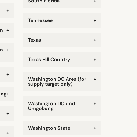
South Florida
+
+
Tennessee
+
an
+
Texas
+
an
+
Texas Hill Country
+
+
Washington DC Area (for
+
supply target only)
ung
+
Washington DC und
+
Umgebung
+
Washington State
+
+