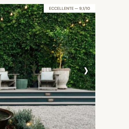
ECCELLENTE — 9,1/10
›