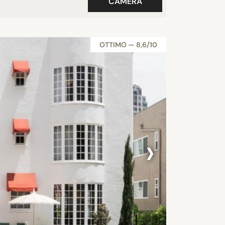
CAMERA
OTTIMO — 8,6/10
›