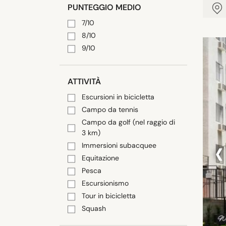
PUNTEGGIO MEDIO
7/10
8/10
9/10
ATTIVITÀ
Escursioni in bicicletta
Campo da tennis
Campo da golf (nel raggio di
3 km)
‹
Immersioni subacquee
Equitazione
Pesca
Escursionismo
Tour in bicicletta
Squash