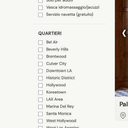
Solo per adulti
Vasca idromassaggio/jacuzzi
Servizio navetta (gratuito)
‹
QUARTIERI
Bel Air
Beverly Hills
Brentwood
Culver City
Downtown LA
Historic District
Hollywood
Koreatown
LAX Area
Pa
Marina Del Rey
Santa Monica
West Hollywood
West Los Angeles