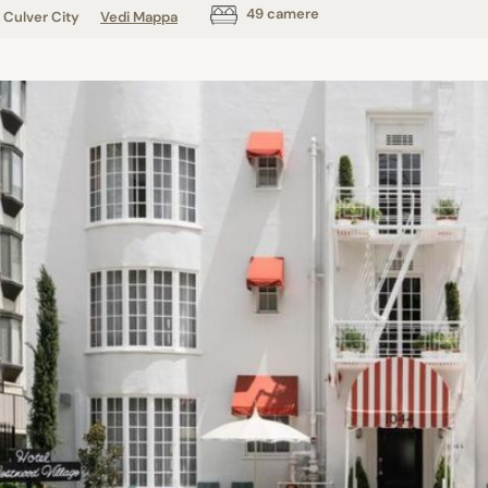
49 camere
Culver City
Vedi Mappa