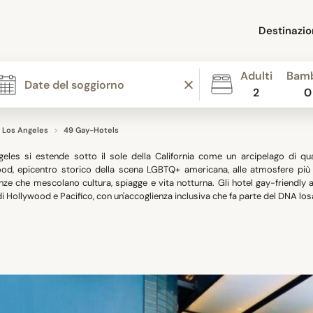
Destinazio
Adulti
Bamb
2
0
Los Angeles
49 Gay-Hotels
eles si estende sotto il sole della California come un arcipelago di qua
od, epicentro storico della scena LGBTQ+ americana, alle atmosfere più alt
nze che mescolano cultura, spiagge e vita notturna. Gli hotel gay-friendly 
di Hollywood e Pacifico, con un'accoglienza inclusiva che fa parte del DNA los