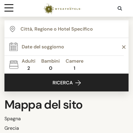
Destinazioni
Contatti
Adulti
Bambini
Camere
Media
2
0
1
RICERCA
Mappa del sito
Spagna
Grecia