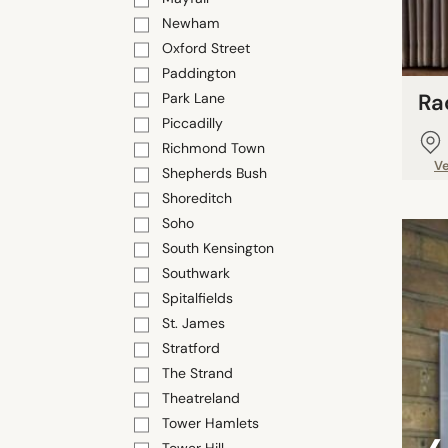
Newham
Oxford Street
Paddington
Ra
Park Lane
Piccadilly
Richmond Town
V
Shepherds Bush
Shoreditch
Soho
South Kensington
Southwark
Spitalfields
St. James
Stratford
The Strand
Theatreland
Tower Hamlets