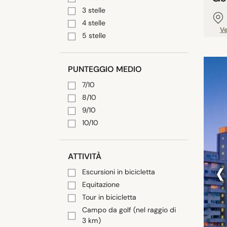
3 stelle
4 stelle
V
5 stelle
PUNTEGGIO MEDIO
7/10
8/10
9/10
10/10
‹
ATTIVITÀ
Escursioni in bicicletta
Equitazione
Tour in bicicletta
Campo da golf (nel raggio di
3 km)