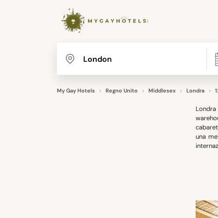
My Gay Hotels
Regno Unito
Middlesex
Londra
1
Londra 
warehou
cabaret 
una met
internaz