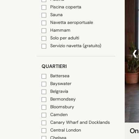
Piscina coperta
Sauna
Navetta aeroportuale
Hammam
Solo per adulti
‹
Servizio navetta (gratuito)
QUARTIERI
Battersea
Bayswater
Belgravia
Bermondsey
Bloomsbury
Camden
Canary Wharf and Docklands
On
Central London
Chelsea