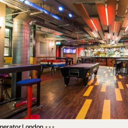
nerator London
★★★