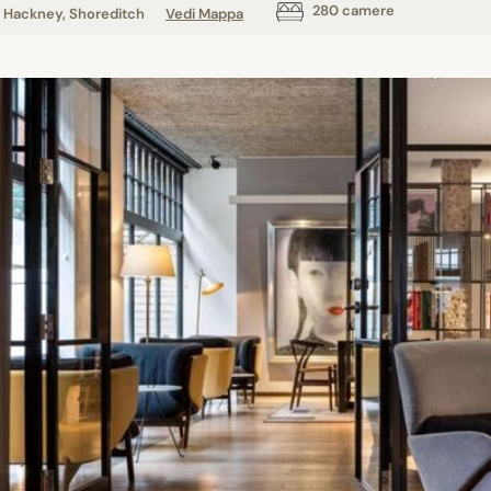
280 camere
Hackney, Shoreditch
Vedi Mappa