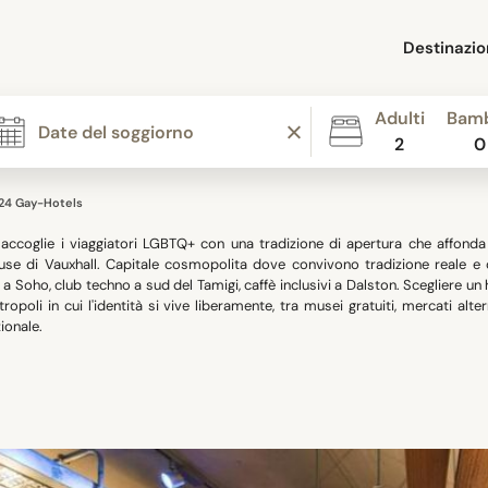
Destinazio
Adulti
Bamb
2
0
24 Gay-Hotels
accoglie i viaggiatori LGBTQ+ con una tradizione di apertura che affonda l
se di Vauxhall. Capitale cosmopolita dove convivono tradizione reale e co
a Soho, club techno a sud del Tamigi, caffè inclusivi a Dalston. Scegliere un 
ropoli in cui l'identità si vive liberamente, tra musei gratuiti, mercati alte
ionale.