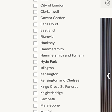
City of London
Clerkenwell
Covent Garden
Earls Court
East End
Fitzrovia
Hackney
Hammersmith
Hammersmith and Fulham
Hyde Park
‹
Islington
Kensington
Kensington and Chelsea
Kings Cross St. Pancras
Knightsbridge
Lambeth
Marylebone
Mayfair