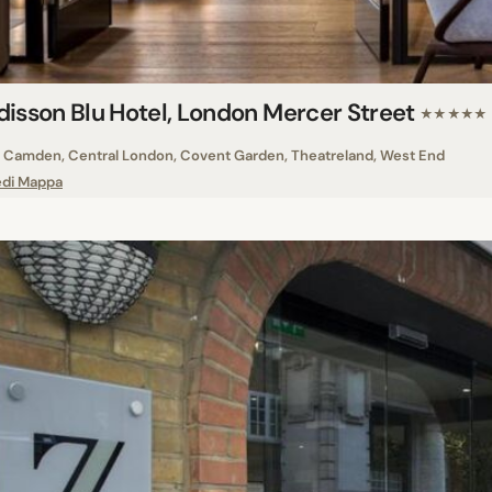
disson Blu Hotel, London Mercer Street
★★★★★
Camden, Central London, Covent Garden, Theatreland, West End
edi Mappa