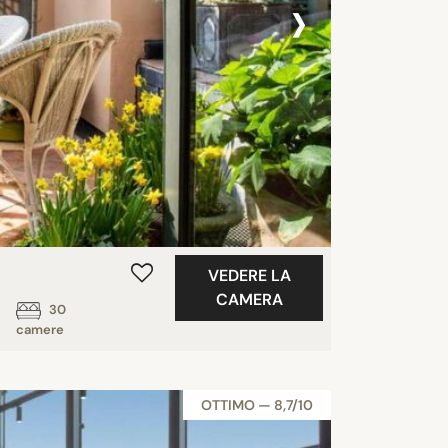
›
VEDERE LA
CAMERA
30
camere
OTTIMO — 8,7/10