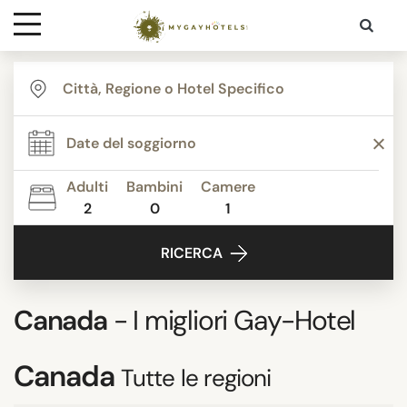
Destinazioni
Contatti
Adulti
Bambini
Camere
Media
2
0
1
RICERCA
Canada
- I migliori Gay-Hotel
Canada
Tutte le regioni