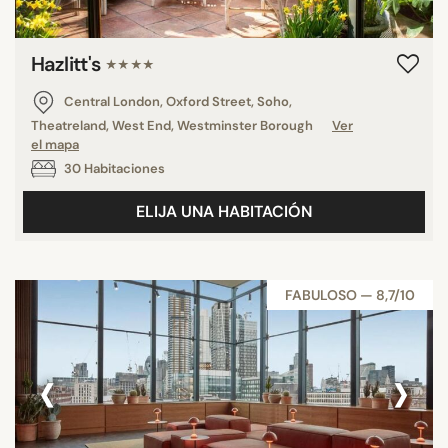
Hazlitt's
★★★★
Central London, Oxford Street, Soho,
Theatreland, West End, Westminster Borough
Ver
el mapa
30 Habitaciones
ELIJA UNA HABITACIÓN
FABULOSO — 8,7/10
‹
›