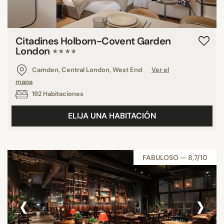
Citadines Holborn-Covent Garden
London
★★★★
Camden, Central London, West End
Ver el
mapa
192 Habitaciones
ELIJA UNA HABITACIÓN
FABULOSO — 8,7/10
‹
›