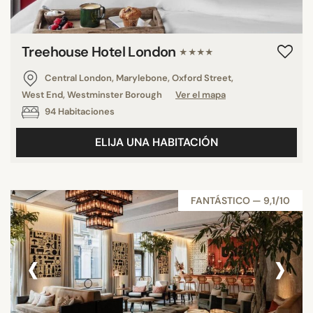
Treehouse Hotel London
★★★★
Central London, Marylebone, Oxford Street,
West End, Westminster Borough
Ver el mapa
94 Habitaciones
ELIJA UNA HABITACIÓN
FANTÁSTICO — 9,1/10
‹
›