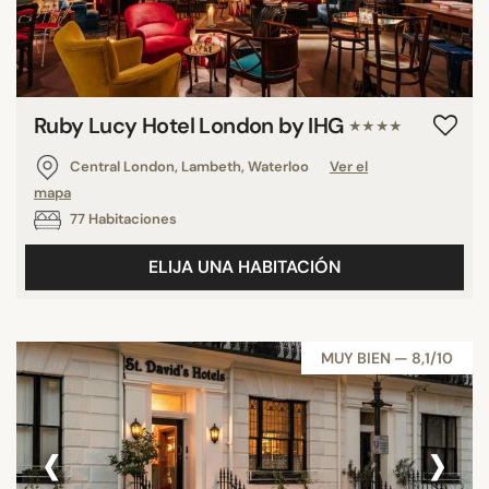
Ruby Lucy Hotel London by IHG
★★★★
Central London, Lambeth, Waterloo
Ver el
mapa
77 Habitaciones
ELIJA UNA HABITACIÓN
MUY BIEN — 8,1/10
‹
›