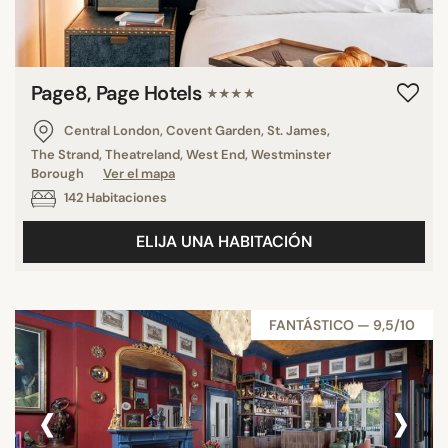
Page8, Page Hotels
★★★★
Central London, Covent Garden, St. James,
The Strand, Theatreland, West End, Westminster
Borough
Ver el mapa
142 Habitaciones
ELIJA UNA HABITACIÓN
FANTÁSTICO — 9,5/10
‹
›