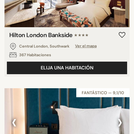
Hilton London Bankside
★★★★
Central London, Southwark
Ver el mapa
367 Habitaciones
ELIJA UNA HABITACIÓN
FANTÁSTICO — 9,1/10
‹
›