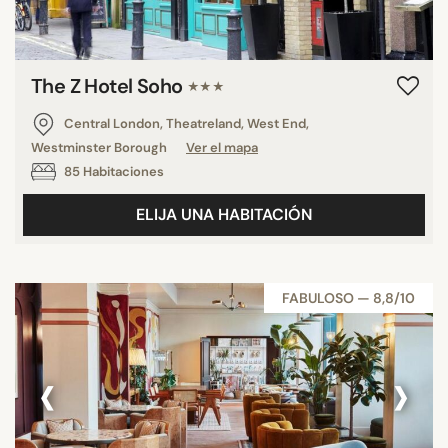
The Z Hotel Soho
★★★
Central London, Theatreland, West End,
Westminster Borough
Ver el mapa
85 Habitaciones
ELIJA UNA HABITACIÓN
FABULOSO — 8,8/10
‹
›