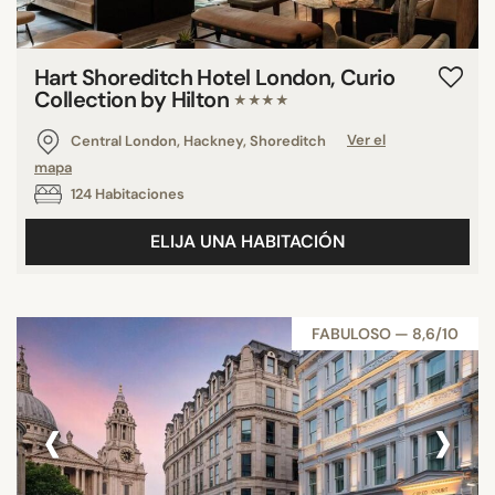
Hart Shoreditch Hotel London, Curio
Collection by Hilton
★★★★
Central London, Hackney, Shoreditch
Ver el
mapa
124 Habitaciones
ELIJA UNA HABITACIÓN
FABULOSO — 8,6/10
‹
›