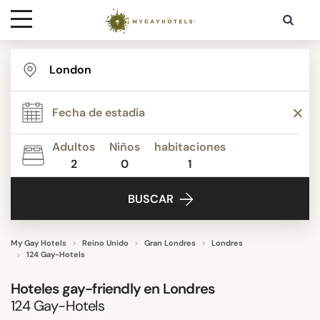
Destinaciones
TEMA
Contacto
ESTRELLAS
Adultos
Niños
habitaciones
Media
2
0
1
PUNTUACIÓN
BUSCAR
ACTIVIDADES
My Gay Hotels
Reino Unido
Gran Londres
Londres
124 Gay-Hotels
INSTALACIONES
Hoteles gay-friendly en Londres
124
Gay-Hotels