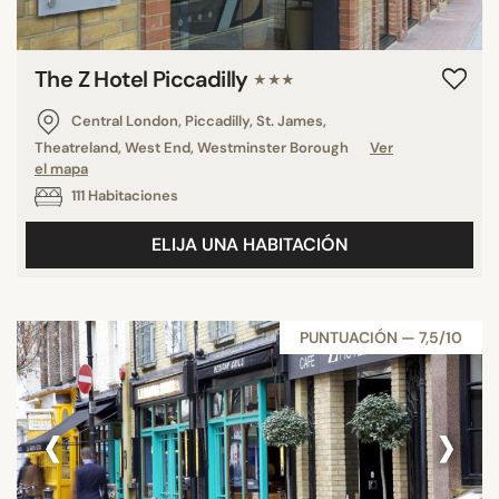
The Z Hotel Piccadilly
★★★
Central London, Piccadilly, St. James,
Theatreland, West End, Westminster Borough
Ver
el mapa
111 Habitaciones
ELIJA UNA HABITACIÓN
PUNTUACIÓN — 7,5/10
‹
›