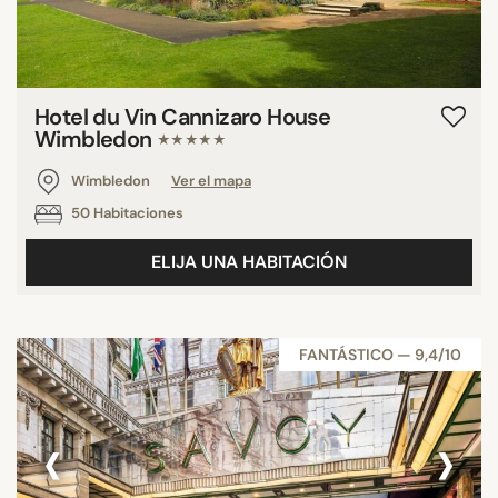
Hotel du Vin Cannizaro House
Wimbledon
★★★★★
Wimbledon
Ver el mapa
50 Habitaciones
ELIJA UNA HABITACIÓN
FANTÁSTICO — 9,4/10
‹
›