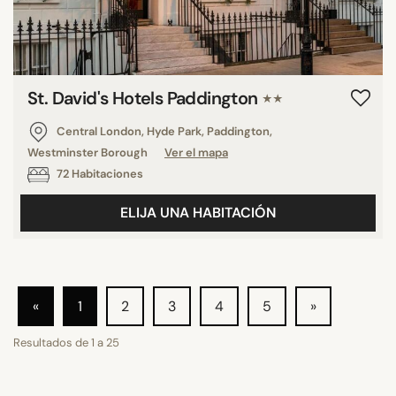
St. David's Hotels Paddington
★★
Central London, Hyde Park, Paddington,
Westminster Borough
Ver el mapa
72 Habitaciones
ELIJA UNA HABITACIÓN
«
1
2
3
4
5
»
Resultados de
1
a
25