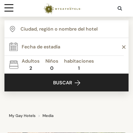
Destinaciones
Contacto
Adultos
Niños
habitaciones
Media
2
0
1
BUSCAR
My Gay Hotels
Media