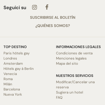
Seguici su
SUSCRIBIRSE AL BOLETÍN
¿QUIÉNES SOMOS?
TOP DESTINO
INFORMACIONES LEGALES
Paris hôtels gay
Condiciones de venta
Londres
Menciones legales
Amsterdam
Mapa del sito
Hôtels gay à Berlin
Venecia
NUESTROS SERVICIOS
Roma
Modificar/Cancelar una
Milán
reserva
Barcelona
Sugiera un hotel
Nueva York
FAQ