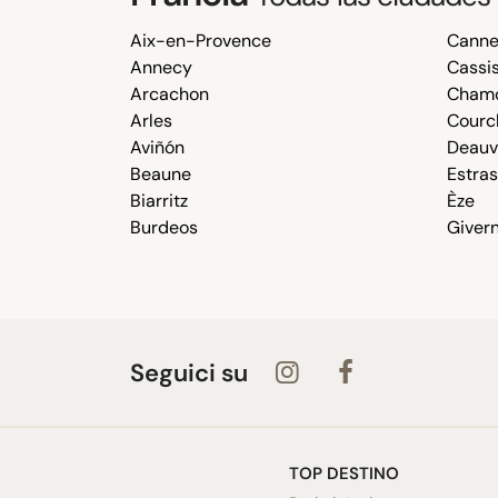
Aix-en-Provence
Canne
Annecy
Cassi
Arcachon
Chamo
Arles
Courc
Aviñón
Deauvi
Beaune
Estra
Biarritz
Èze
Burdeos
Giver
Seguici su
TOP DESTINO