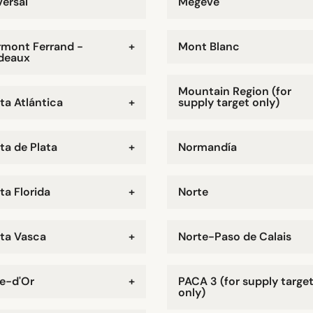
versal
Megève
rmont Ferrand -
+
Mont Blanc
deaux
Mountain Region (for
ta Atlántica
+
supply target only)
ta de Plata
+
Normandía
ta Florida
+
Norte
ta Vasca
+
Norte-Paso de Calais
e-d'Or
+
PACA 3 (for supply targe
only)