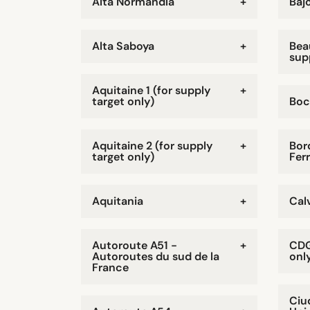
Alta Normandía
+
Baj
Alta Saboya
+
Bea
sup
Aquitaine 1 (for supply
+
target only)
Boc
Aquitaine 2 (for supply
+
Bor
target only)
Fer
Aquitania
+
Cal
Autoroute A51 -
+
CDG
Autoroutes du sud de la
onl
France
Ciu