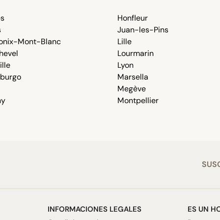
s
Honfleur
s
Juan-les-Pins
nix-Mont-Blanc
Lille
hevel
Lourmarin
lle
Lyon
sburgo
Marsella
Megève
ny
Montpellier
SUSC
INFORMACIONES LEGALES
ES UN H