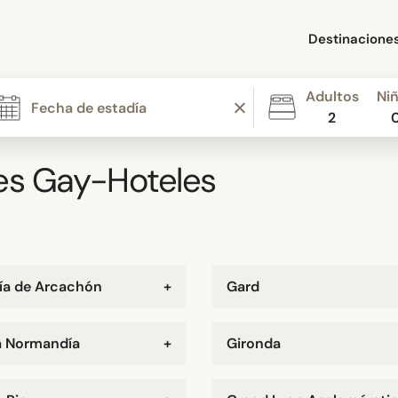
Destinacione
Adultos
Ni
2
es Gay-Hoteles
ía de Arcachón
+
Gard
a Normandía
+
Gironda