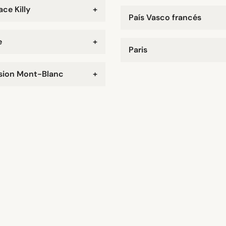
ce Killy
+
País Vasco francés
e
+
Paris
sion Mont-Blanc
+