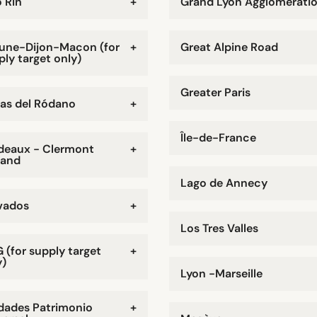
o Rin
+
Grand Lyon Agglomérati
une-Dijon-Macon (for
+
Great Alpine Road
ply target only)
Greater Paris
as del Ródano
+
Île-de-France
deaux - Clermont
+
rand
Lago de Annecy
vados
+
Los Tres Valles
 (for supply target
+
y)
Lyon -Marseille
dades Patrimonio
+