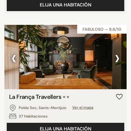
ELIJA UNA HABITACIÓN
FABULOSO — 8,6/10
‹
›
La França Travellers
★★
Poble Sec, Sants-Montjuïc
Ver el mapa
37 Habitaciones
ELIJA UNA HABITACIÓN