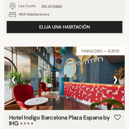
Les Corts
Ver el mapa
464 Habitaciones
ELIJA UNA HABITACIÓN
FABULOSO — 8,9/10
‹
›
Hotel Indigo Barcelona Plaza Espana by
IHG
★★★★