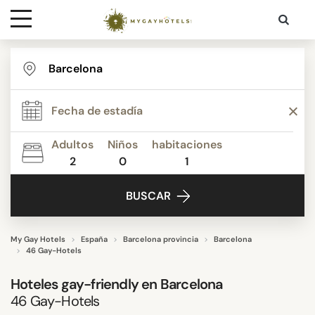
Destinaciones
ESTRELLAS
Contacto
PUNTUACIÓN
Adultos
Niños
habitaciones
Media
2
0
1
ACTIVIDADES
BUSCAR
INSTALACIONES
My Gay Hotels
España
Barcelona provincia
Barcelona
46 Gay-Hotels
ZONA
Hoteles gay-friendly en Barcelona
46
Gay-Hotels