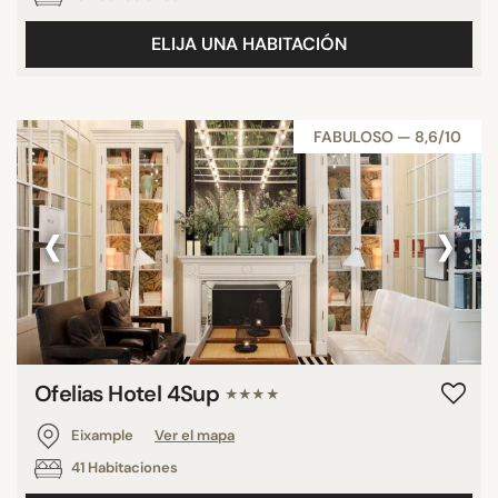
ELIJA UNA HABITACIÓN
FABULOSO — 8,6/10
‹
›
Ofelias Hotel 4Sup
★★★★
Eixample
Ver el mapa
41 Habitaciones