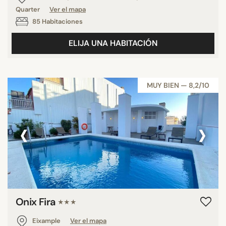
Quarter
Ver el mapa
85 Habitaciones
ELIJA UNA HABITACIÓN
MUY BIEN — 8,2/10
‹
›
Onix Fira
★★★
Eixample
Ver el mapa