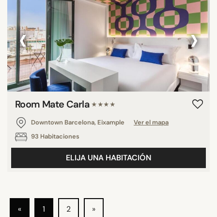
‹
›
Room Mate Carla
★★★★
Downtown Barcelona, Eixample
Ver el mapa
93 Habitaciones
ELIJA UNA HABITACIÓN
«
1
2
»