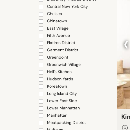
Central New York City
Chelsea
Chinatown
East Village
‹
Fifth Avenue
Flatiron District
Garment District
Greenpoint
Greenwich Village
Hell's Kitchen
Hudson Yards
Koreatown
Long Island City
Lower East Side
Lower Manhattan
Manhattan
Ki
Meatpacking District
Midtown