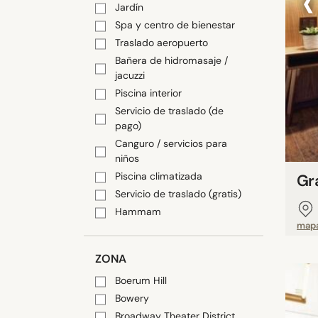
‹
Jardín
Spa y centro de bienestar
Traslado aeropuerto
Bañera de hidromasaje /
jacuzzi
Piscina interior
Servicio de traslado (de
pago)
Canguro / servicios para
niños
Piscina climatizada
Gr
Servicio de traslado (gratis)
Hammam
map
ZONA
Boerum Hill
Bowery
Broadway Theater District