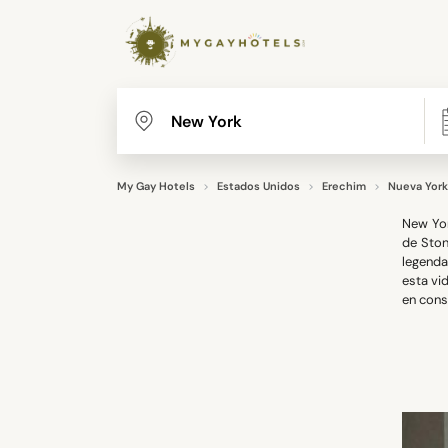
My Gay Hotels
Estados Unidos
Erechim
Nueva York
New Yor
de Ston
legenda
esta vi
en cons